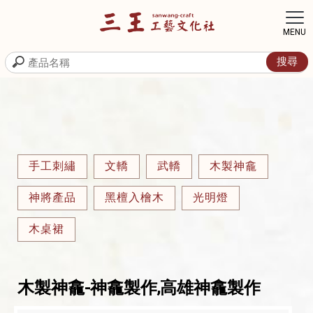
手工刺繡
文轎
武轎
木製神龕
神將產品
黑檀入檜木
光明燈
木桌裙
木製神龕-神龕製作,高雄神龕製作