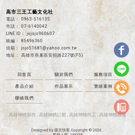
高市三王工藝文化社
0963-516135
07-6140042
jojojo960607
85496360
jojo51681@yahoo.com.tw
高雄市燕巢區安招路227號(F5)
回首頁
關於我們
服務項目
產品介紹
作品展示
實績案例
聯絡我們
高雄神轎製作
高雄神轎訂製
高雄神轎代工
高雄神轎維修
Designed by
揚京快客
Copyright © 2026
..
累積人氣: 153355