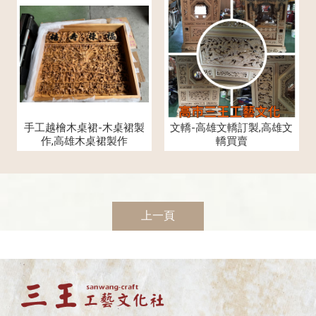
手工越檜木桌裙-木桌裙製
文轎-高雄文轎訂製,高雄文
作,高雄木桌裙製作
轎買賣
上一頁