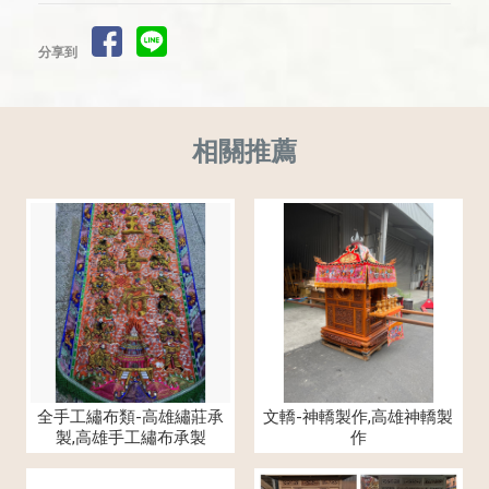
分享到
全手工繡布類-高雄繡莊承
文轎-神轎製作,高雄神轎製
製,高雄手工繡布承製
作