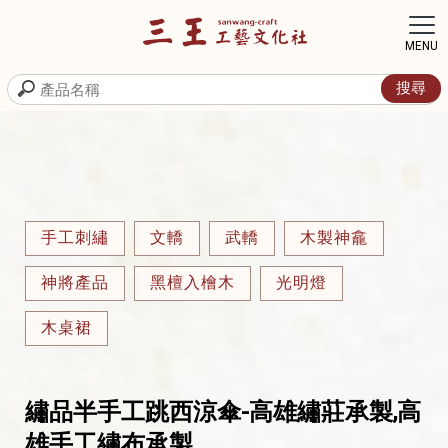
手工刺繡
文轎
武轎
木製神龕
神將產品
黑檀入檜木
光明燈
木桌裙
繡品半手工跳西涼傘-高雄繡莊承製,高
雄手工繡布承製