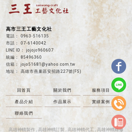
高市三王工藝文化社
0963-516135
07-6140042
jojojo960607
85496360
jojo51681@yahoo.com.tw
高雄市燕巢區安招路227號(F5)
回首頁
關於我們
服務項目
產品介紹
作品展示
實績案例
聯絡我們
高雄神轎製作
高雄神轎訂製
高雄神轎代工
高雄神轎維修