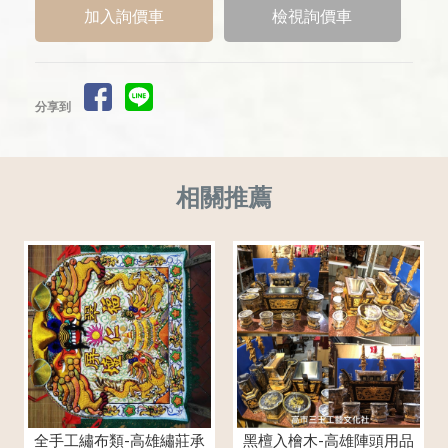
檢視詢價車
分享到
全手工繡布類-高雄繡莊承
黑檀入檜木-高雄陣頭用品