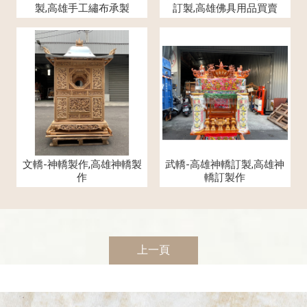
製,高雄手工繡布承製
訂製,高雄佛具用品買賣
文轎-神轎製作,高雄神轎製
武轎-高雄神轎訂製,高雄神
作
轎訂製作
上一頁