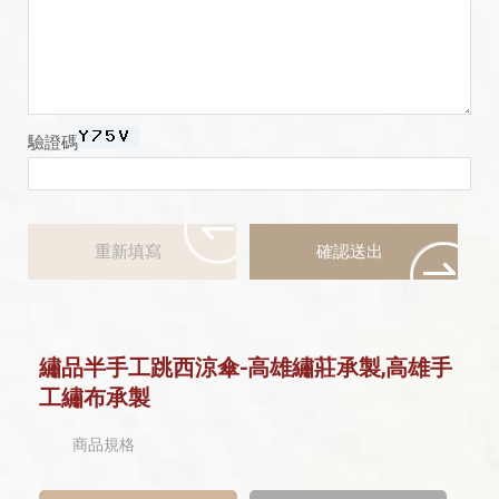
驗證碼
繡品半手工跳西涼傘-高雄繡莊承製,高雄手
工繡布承製
商品規格